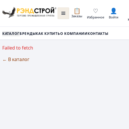
📋
♡
👤
Заказы
Избранное
Войти
КАТАЛОГ
БРЕНДЫ
КАК КУПИТЬ
О КОМПАНИИ
КОНТАКТЫ
Failed to fetch
← В каталог