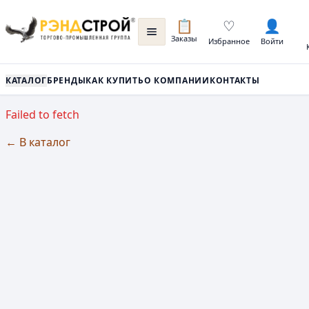
📋
♡
👤
Заказы
Избранное
Войти
КАТАЛОГ
БРЕНДЫ
КАК КУПИТЬ
О КОМПАНИИ
КОНТАКТЫ
Failed to fetch
← В каталог