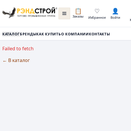
📋
♡
👤
Заказы
Избранное
Войти
КАТАЛОГ
БРЕНДЫ
КАК КУПИТЬ
О КОМПАНИИ
КОНТАКТЫ
Failed to fetch
← В каталог