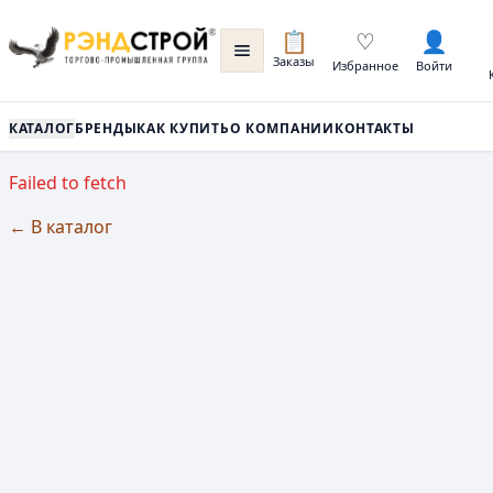
📋
♡
👤
Заказы
Избранное
Войти
КАТАЛОГ
БРЕНДЫ
КАК КУПИТЬ
О КОМПАНИИ
КОНТАКТЫ
Failed to fetch
← В каталог