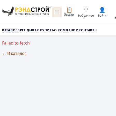
📋
♡
👤
Заказы
Избранное
Войти
КАТАЛОГ
БРЕНДЫ
КАК КУПИТЬ
О КОМПАНИИ
КОНТАКТЫ
Failed to fetch
← В каталог