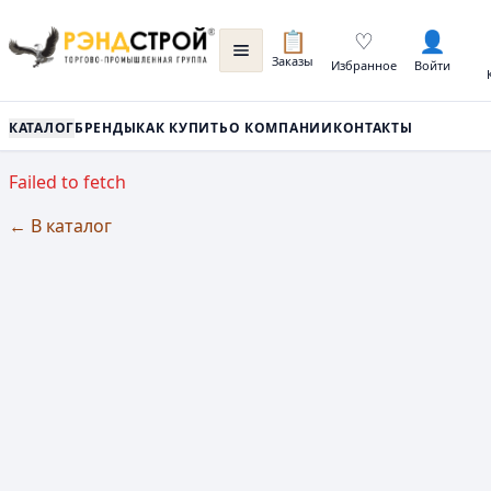
📋
♡
👤
Заказы
Избранное
Войти
КАТАЛОГ
БРЕНДЫ
КАК КУПИТЬ
О КОМПАНИИ
КОНТАКТЫ
Failed to fetch
← В каталог