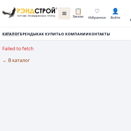
📋
♡
👤
Заказы
Избранное
Войти
КАТАЛОГ
БРЕНДЫ
КАК КУПИТЬ
О КОМПАНИИ
КОНТАКТЫ
Failed to fetch
← В каталог