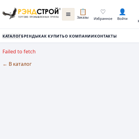
📋
♡
👤
Заказы
Избранное
Войти
КАТАЛОГ
БРЕНДЫ
КАК КУПИТЬ
О КОМПАНИИ
КОНТАКТЫ
Failed to fetch
← В каталог