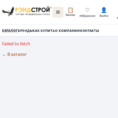
📋
♡
👤
Заказы
Избранное
Войти
КАТАЛОГ
БРЕНДЫ
КАК КУПИТЬ
О КОМПАНИИ
КОНТАКТЫ
Failed to fetch
← В каталог