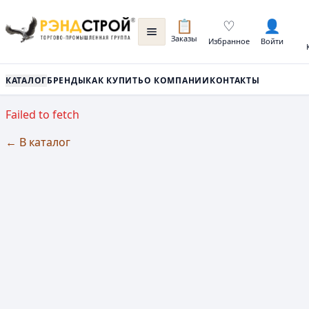
📋
♡
👤
Заказы
Избранное
Войти
КАТАЛОГ
БРЕНДЫ
КАК КУПИТЬ
О КОМПАНИИ
КОНТАКТЫ
Failed to fetch
← В каталог