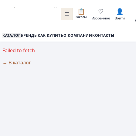
📋
♡
👤
Заказы
Избранное
Войти
КАТАЛОГ
БРЕНДЫ
КАК КУПИТЬ
О КОМПАНИИ
КОНТАКТЫ
Failed to fetch
← В каталог