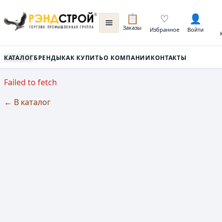
📋
♡
👤
Заказы
Избранное
Войти
КАТАЛОГ
БРЕНДЫ
КАК КУПИТЬ
О КОМПАНИИ
КОНТАКТЫ
Failed to fetch
← В каталог