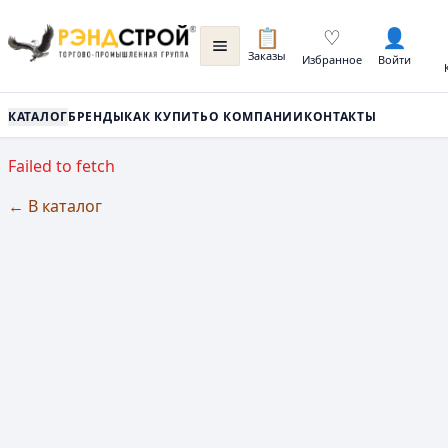
📋
♡
👤
Заказы
Избранное
Войти
КАТАЛОГ
БРЕНДЫ
КАК КУПИТЬ
О КОМПАНИИ
КОНТАКТЫ
Failed to fetch
← В каталог