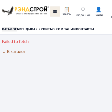
📋
♡
👤
Заказы
Избранное
Войти
КАТАЛОГ
БРЕНДЫ
КАК КУПИТЬ
О КОМПАНИИ
КОНТАКТЫ
Failed to fetch
← В каталог