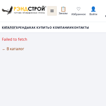
📋
♡
👤
Заказы
Избранное
Войти
КАТАЛОГ
БРЕНДЫ
КАК КУПИТЬ
О КОМПАНИИ
КОНТАКТЫ
Failed to fetch
← В каталог