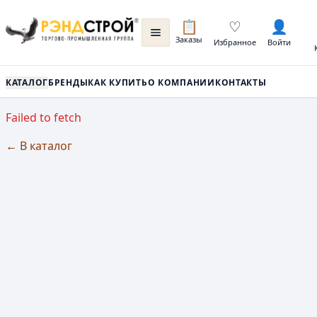
📋
♡
👤
Заказы
Избранное
Войти
КАТАЛОГ
БРЕНДЫ
КАК КУПИТЬ
О КОМПАНИИ
КОНТАКТЫ
Failed to fetch
← В каталог