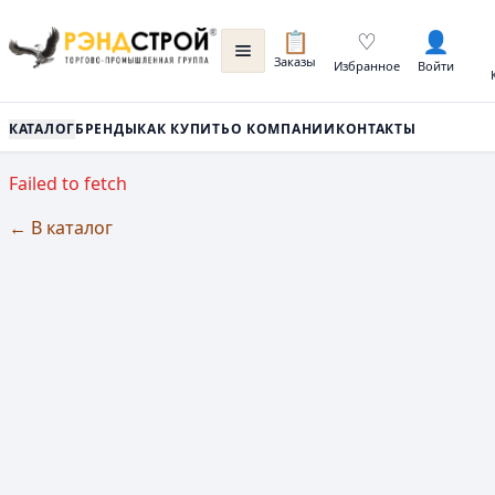
📋
♡
👤
Заказы
Избранное
Войти
КАТАЛОГ
БРЕНДЫ
КАК КУПИТЬ
О КОМПАНИИ
КОНТАКТЫ
Failed to fetch
← В каталог