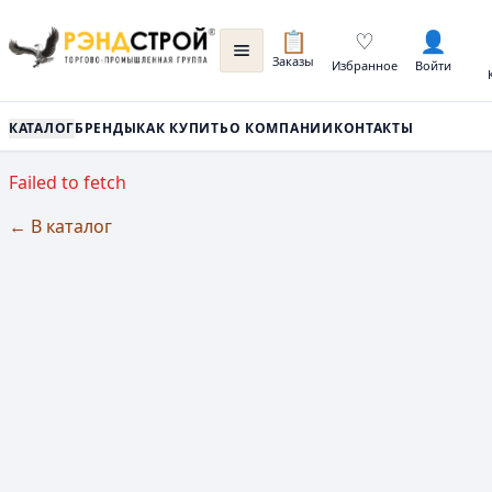
📋
♡
👤
Заказы
Избранное
Войти
КАТАЛОГ
БРЕНДЫ
КАК КУПИТЬ
О КОМПАНИИ
КОНТАКТЫ
Failed to fetch
← В каталог