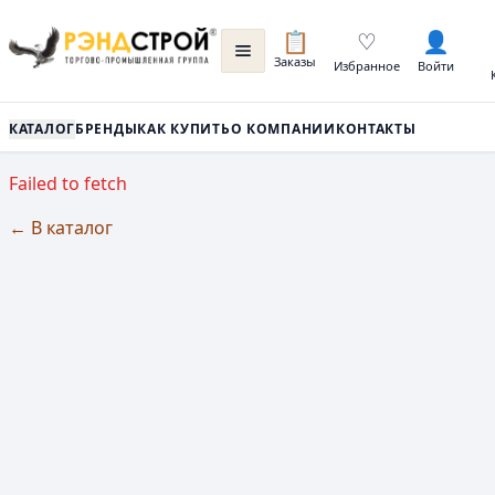
📋
♡
👤
Заказы
Избранное
Войти
КАТАЛОГ
БРЕНДЫ
КАК КУПИТЬ
О КОМПАНИИ
КОНТАКТЫ
Failed to fetch
← В каталог