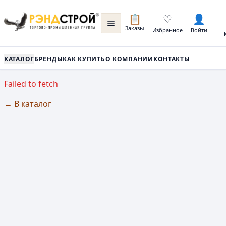
📋
♡
👤
Заказы
Избранное
Войти
КАТАЛОГ
БРЕНДЫ
КАК КУПИТЬ
О КОМПАНИИ
КОНТАКТЫ
Failed to fetch
← В каталог