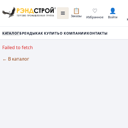
📋
♡
👤
Заказы
Избранное
Войти
КАТАЛОГ
БРЕНДЫ
КАК КУПИТЬ
О КОМПАНИИ
КОНТАКТЫ
Failed to fetch
← В каталог