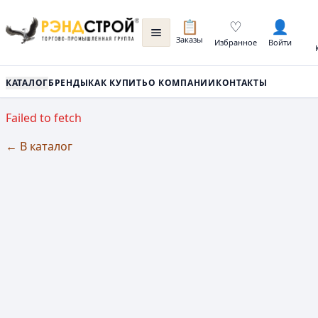
📋
♡
👤
Заказы
Избранное
Войти
КАТАЛОГ
БРЕНДЫ
КАК КУПИТЬ
О КОМПАНИИ
КОНТАКТЫ
Failed to fetch
← В каталог