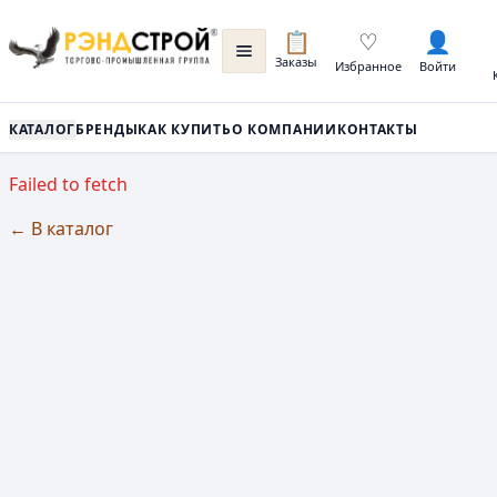
📋
♡
👤
Заказы
Избранное
Войти
КАТАЛОГ
БРЕНДЫ
КАК КУПИТЬ
О КОМПАНИИ
КОНТАКТЫ
Failed to fetch
← В каталог