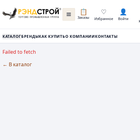
📋
♡
👤
Заказы
Избранное
Войти
КАТАЛОГ
БРЕНДЫ
КАК КУПИТЬ
О КОМПАНИИ
КОНТАКТЫ
Failed to fetch
← В каталог