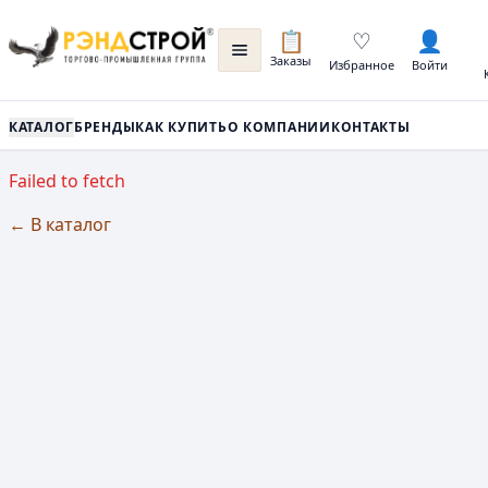
📋
♡
👤
Заказы
Избранное
Войти
КАТАЛОГ
БРЕНДЫ
КАК КУПИТЬ
О КОМПАНИИ
КОНТАКТЫ
Failed to fetch
← В каталог