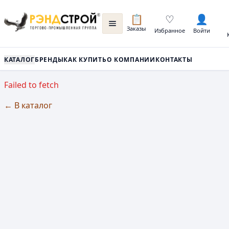
📋
♡
👤
Заказы
Избранное
Войти
КАТАЛОГ
БРЕНДЫ
КАК КУПИТЬ
О КОМПАНИИ
КОНТАКТЫ
Failed to fetch
← В каталог