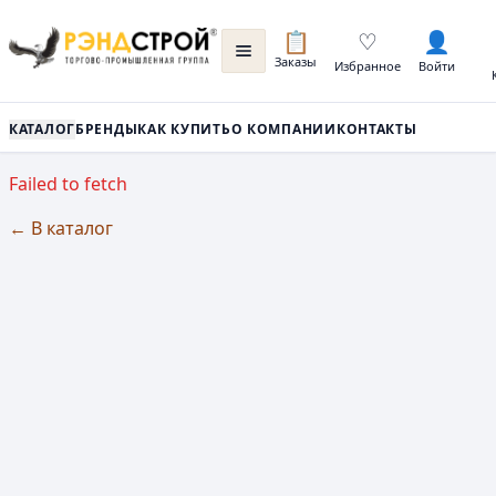
📋
♡
👤
Заказы
Избранное
Войти
КАТАЛОГ
БРЕНДЫ
КАК КУПИТЬ
О КОМПАНИИ
КОНТАКТЫ
Failed to fetch
← В каталог