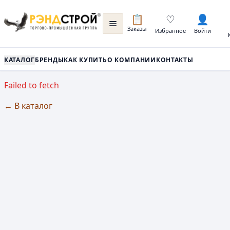
📋
♡
👤
Заказы
Избранное
Войти
КАТАЛОГ
БРЕНДЫ
КАК КУПИТЬ
О КОМПАНИИ
КОНТАКТЫ
Failed to fetch
← В каталог