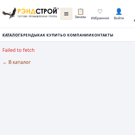
📋
♡
👤
Заказы
Избранное
Войти
КАТАЛОГ
БРЕНДЫ
КАК КУПИТЬ
О КОМПАНИИ
КОНТАКТЫ
Failed to fetch
← В каталог