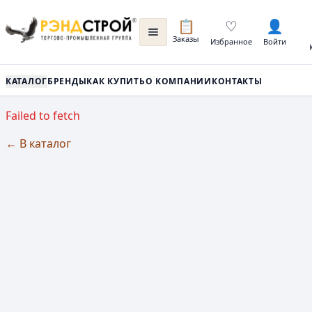
📋
♡
👤
Заказы
Избранное
Войти
КАТАЛОГ
БРЕНДЫ
КАК КУПИТЬ
О КОМПАНИИ
КОНТАКТЫ
Failed to fetch
← В каталог