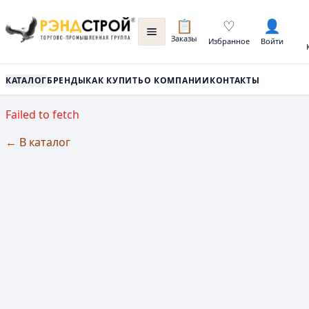
📋
♡
👤
Заказы
Избранное
Войти
КАТАЛОГ
БРЕНДЫ
КАК КУПИТЬ
О КОМПАНИИ
КОНТАКТЫ
Failed to fetch
← В каталог