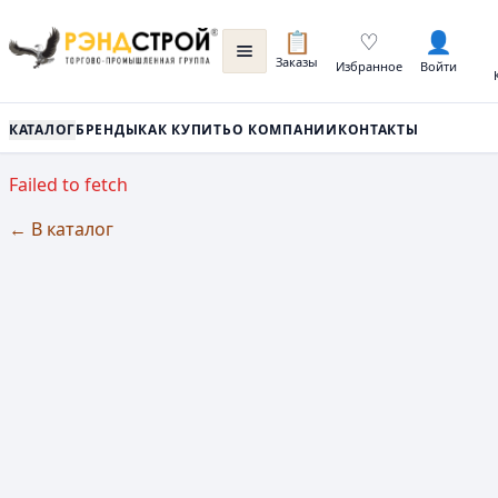
📋
♡
👤
Заказы
Избранное
Войти
КАТАЛОГ
БРЕНДЫ
КАК КУПИТЬ
О КОМПАНИИ
КОНТАКТЫ
Failed to fetch
← В каталог