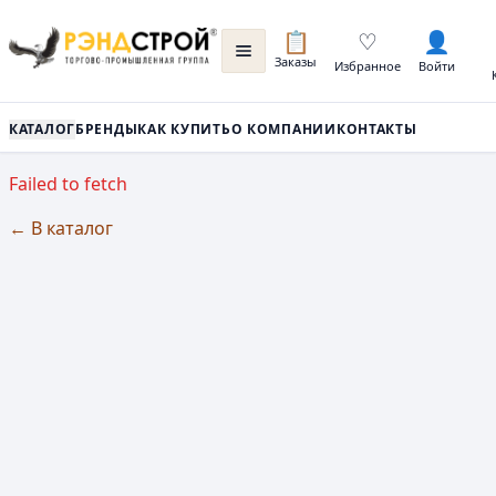
📋
♡
👤
Заказы
Избранное
Войти
КАТАЛОГ
БРЕНДЫ
КАК КУПИТЬ
О КОМПАНИИ
КОНТАКТЫ
Failed to fetch
← В каталог