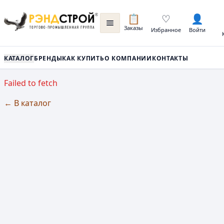
📋
♡
👤
Заказы
Избранное
Войти
КАТАЛОГ
БРЕНДЫ
КАК КУПИТЬ
О КОМПАНИИ
КОНТАКТЫ
Failed to fetch
← В каталог