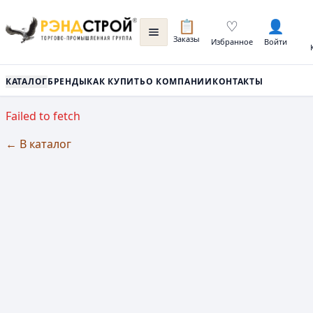
📋
♡
👤
Заказы
Избранное
Войти
КАТАЛОГ
БРЕНДЫ
КАК КУПИТЬ
О КОМПАНИИ
КОНТАКТЫ
Failed to fetch
← В каталог