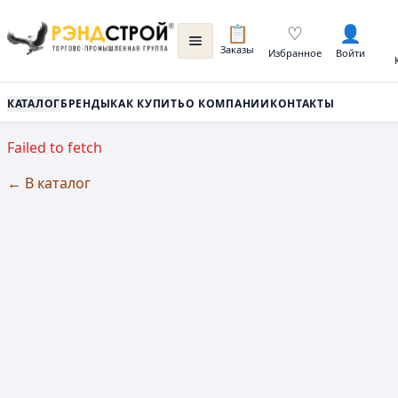
📋
♡
👤
Заказы
Избранное
Войти
КАТАЛОГ
БРЕНДЫ
КАК КУПИТЬ
О КОМПАНИИ
КОНТАКТЫ
Failed to fetch
← В каталог