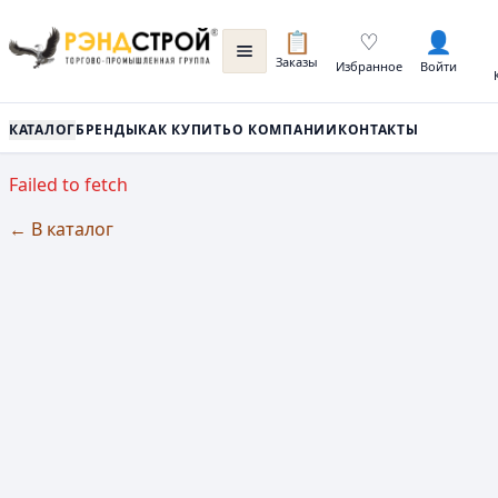
📋
♡
👤
Заказы
Избранное
Войти
КАТАЛОГ
БРЕНДЫ
КАК КУПИТЬ
О КОМПАНИИ
КОНТАКТЫ
Failed to fetch
← В каталог