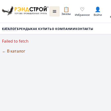
📋
♡
👤
Заказы
Избранное
Войти
КАТАЛОГ
БРЕНДЫ
КАК КУПИТЬ
О КОМПАНИИ
КОНТАКТЫ
Failed to fetch
← В каталог