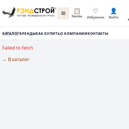
📋
♡
👤
Заказы
Избранное
Войти
КАТАЛОГ
БРЕНДЫ
КАК КУПИТЬ
О КОМПАНИИ
КОНТАКТЫ
Failed to fetch
← В каталог