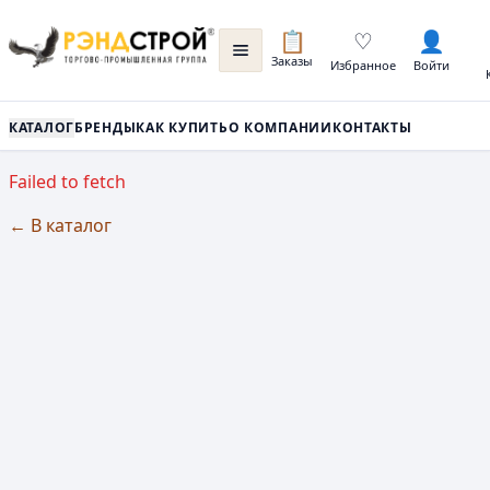
📋
♡
👤
Заказы
Избранное
Войти
КАТАЛОГ
БРЕНДЫ
КАК КУПИТЬ
О КОМПАНИИ
КОНТАКТЫ
Failed to fetch
← В каталог