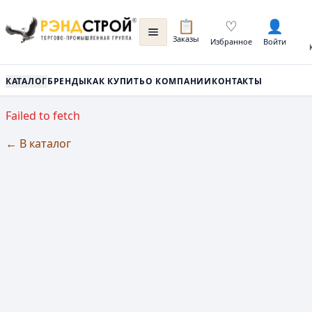
📋
♡
👤
Заказы
Избранное
Войти
КАТАЛОГ
БРЕНДЫ
КАК КУПИТЬ
О КОМПАНИИ
КОНТАКТЫ
Failed to fetch
← В каталог