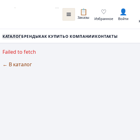
📋
♡
👤
Заказы
Избранное
Войти
КАТАЛОГ
БРЕНДЫ
КАК КУПИТЬ
О КОМПАНИИ
КОНТАКТЫ
Failed to fetch
← В каталог