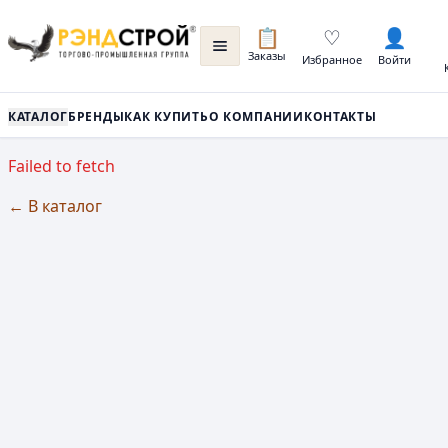
📋
♡
👤
Заказы
Избранное
Войти
КАТАЛОГ
БРЕНДЫ
КАК КУПИТЬ
О КОМПАНИИ
КОНТАКТЫ
Failed to fetch
← В каталог