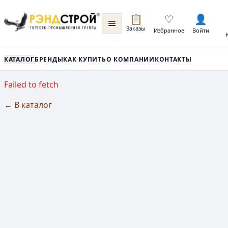
📋
♡
👤
Заказы
Избранное
Войти
КАТАЛОГ
БРЕНДЫ
КАК КУПИТЬ
О КОМПАНИИ
КОНТАКТЫ
Failed to fetch
← В каталог