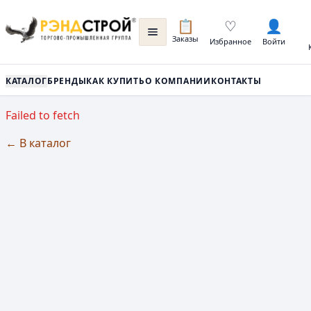
📋
♡
👤
Заказы
Избранное
Войти
КАТАЛОГ
БРЕНДЫ
КАК КУПИТЬ
О КОМПАНИИ
КОНТАКТЫ
Failed to fetch
← В каталог