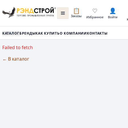
📋
♡
👤
Заказы
Избранное
Войти
КАТАЛОГ
БРЕНДЫ
КАК КУПИТЬ
О КОМПАНИИ
КОНТАКТЫ
Failed to fetch
← В каталог