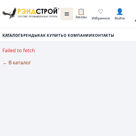
📋
♡
👤
Заказы
Избранное
Войти
КАТАЛОГ
БРЕНДЫ
КАК КУПИТЬ
О КОМПАНИИ
КОНТАКТЫ
Failed to fetch
← В каталог