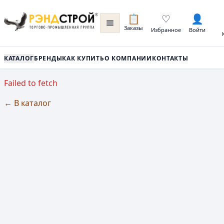
📋
♡
👤
Заказы
Избранное
Войти
КАТАЛОГ
БРЕНДЫ
КАК КУПИТЬ
О КОМПАНИИ
КОНТАКТЫ
Failed to fetch
← В каталог