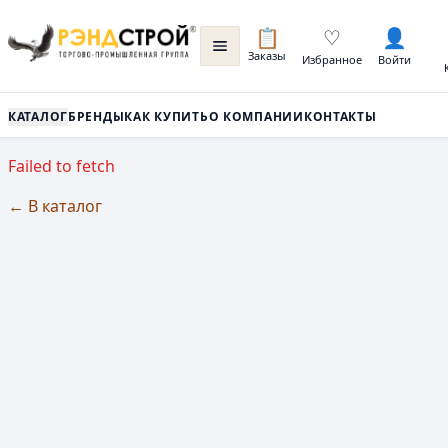
📋
♡
👤
Заказы
Избранное
Войти
КАТАЛОГ
БРЕНДЫ
КАК КУПИТЬ
О КОМПАНИИ
КОНТАКТЫ
Failed to fetch
← В каталог