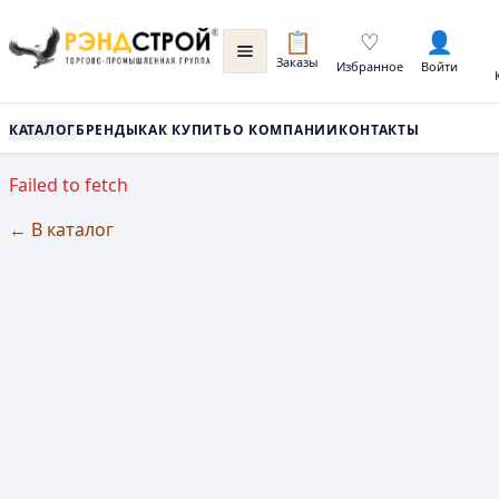
📋
♡
👤
Заказы
Избранное
Войти
КАТАЛОГ
БРЕНДЫ
КАК КУПИТЬ
О КОМПАНИИ
КОНТАКТЫ
Failed to fetch
← В каталог